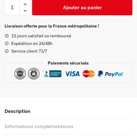
quantité
Ajouter au panier
de
Maillot
de
Livraison offerte pour la France métropolitaine !
bain
15 jours satisfait ou remboursé
Demon
Expédition en 24/48h
Slayer
Service client 7J/7
Giyus
Paiements sécurisés
Description
Informations complémentaires