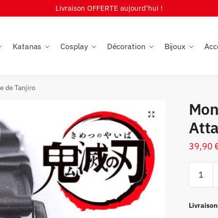
Livraison OFFERTE aujourd'hui !
Katanas
Cosplay
Décoration
Bijoux
Acc
 de Tanjiro
Mon
🔍
Atta
39,90
quantité
de
Montre
Demon
Livraison
Slayer