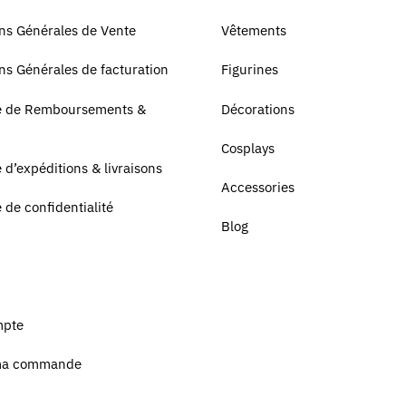
ns Générales de Vente
Vêtements
ns Générales de facturation
Figurines
ue de Remboursements &
Décorations
Cosplays
e d’expéditions & livraisons
Accessories
e de confidentialité
Blog
mpte
ma commande