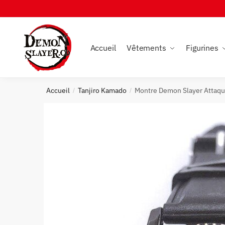
Skip
Skip
to
to
navigation
content
Accueil
Vêtements
Figurines
Accueil
Tanjiro Kamado
Montre Demon Slayer Attaque
/
/