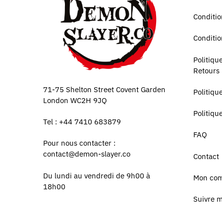
Conditio
Conditio
Politiq
Retours
71-75 Shelton Street Covent Garden
Politiqu
London WC2H 9JQ
Politiqu
Tel : +44 7410 683879
FAQ
Pour nous contacter :
contact@demon-slayer.co
Contact
Du lundi au vendredi de 9h00 à
Mon co
18h00
Suivre 