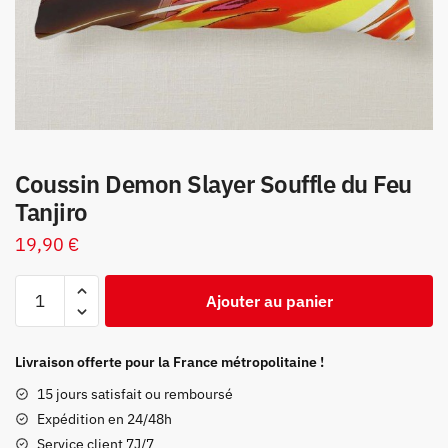
Coussin Demon Slayer Souffle du Feu
Tanjiro
19,90
€
quantité
Ajouter au panier
de
Coussin
Demon
Livraison offerte pour la France métropolitaine !
Slayer
15 jours satisfait ou remboursé
Souffle
Expédition en 24/48h
du
Service client 7J/7