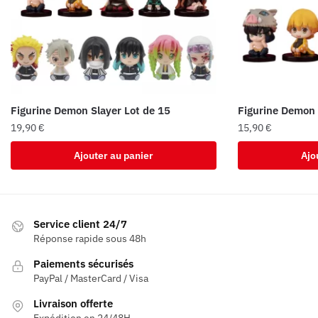
Figurine Demon Slayer Lot de 15
Figurine Demon 
19,90
€
15,90
€
Ajouter au panier
Ajo
Service client 24/7
Réponse rapide sous 48h
Paiements sécurisés
PayPal / MasterCard / Visa
Livraison offerte
Expédition en 24/48H