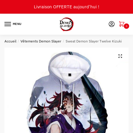
Skip
Skip
Livraison OFFERTE aujourd'hui !
to
to
navigation
content
MENU
0
Accueil
/
Vêtements Demon Slayer
/
Sweat Demon Slayer Twelve Kizuki
🔍