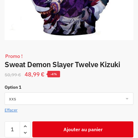
Promo !
Sweat Demon Slayer Twelve Kizuki
Le
Le
48,99
€
50,99
€
-4%
prix
prix
Option 1
initial
actuel
était :
est :
50,99 €.
48,99 €.
Effacer
quantité
Ajouter au panier
de