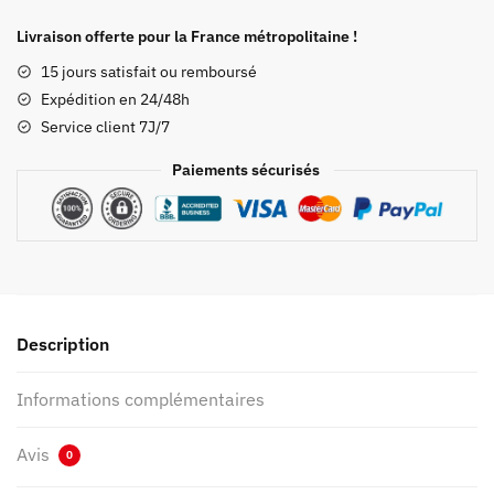
Sweat
Demon
Livraison offerte pour la France métropolitaine !
Slayer
15 jours satisfait ou remboursé
Twelve
Expédition en 24/48h
Kizuki
Service client 7J/7
Paiements sécurisés
Description
Informations complémentaires
Avis
0