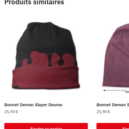
Produits similaires
Bonnet Demon Slayer Douma
Bonnet Demon S
25,90
€
25,90
€
Ajouter au panier
Ajo