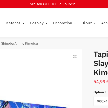
Livraison OFFERTE aujourd'hui !
Katanas
Cosplay
Décoration
Bijoux
Acc
er Shinobu Anime Kimetsu
Tap
🔍
Sla
Kim
54,99
Option 1