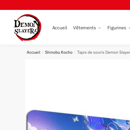
Skip
Skip
to
to
navigation
content
Accueil
Vêtements
Figurines
Accueil
Shinobu Kocho
Tapis de souris Demon Slay
/
/