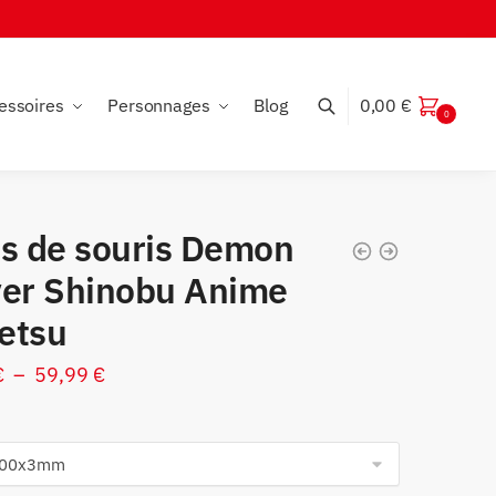
essoires
Personnages
Blog
0,00
€
0
is de souris Demon
yer Shinobu Anime
etsu
Plage
€
–
59,99
€
de
prix :
54,99 €