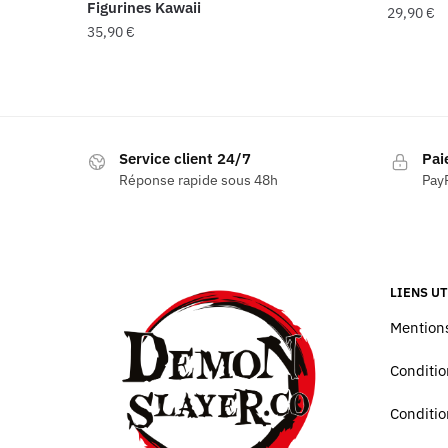
Figurines Kawaii
29,90
€
35,90
€
Service client 24/7
Pai
Réponse rapide sous 48h
PayP
LIENS UT
Mentions
Conditio
Conditio