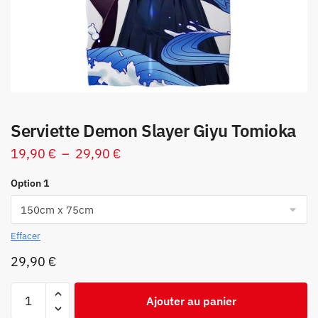
Serviette Demon Slayer Giyu Tomioka
Plage
19,90
€
–
29,90
€
de
Option 1
prix :
19,90 €
à
Effacer
29,90 €
29,90
€
quantité
Ajouter au panier
de