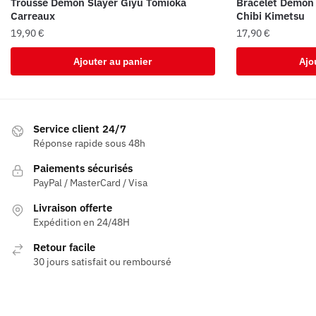
Trousse Demon Slayer Giyu Tomioka
Bracelet Demon 
Carreaux
Chibi Kimetsu
19,90
€
17,90
€
Ajouter au panier
Ajo
Service client 24/7
Réponse rapide sous 48h
Paiements sécurisés
PayPal / MasterCard / Visa
Livraison offerte
Expédition en 24/48H
Retour facile
30 jours satisfait ou remboursé