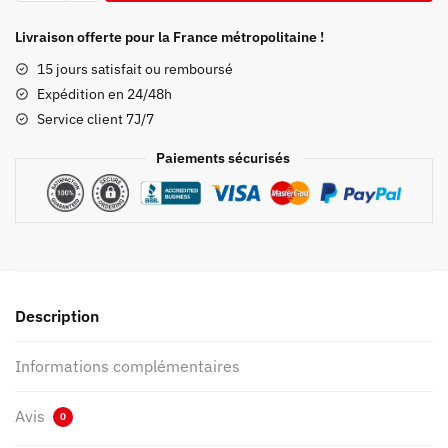
Serviette
Demon
Livraison offerte pour la France métropolitaine !
Slayer
15 jours satisfait ou remboursé
Giyu
Expédition en 24/48h
Tomioka
Service client 7J/7
Paiements sécurisés
Description
Informations complémentaires
Avis
0