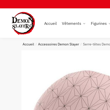
Skip
Skip
to
to
navigation
content
Accueil
Vêtements
Figurines
Accueil
Accessoires Demon Slayer
Serre-têtes Dem
/
/