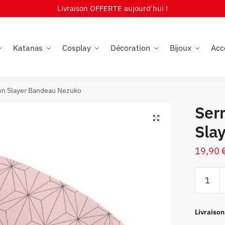
Livraison OFFERTE aujourd'hui !
Katanas
Cosplay
Décoration
Bijoux
Acc
on Slayer Bandeau Nezuko
Ser
🔍
Sla
19,90
quantité
de
Serre-
têtes
Livraison
Demon