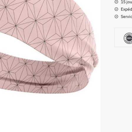
15 jou
Slayer
Expéd
Bandea
Servic
Nezuko