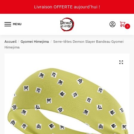
Skip
Skip
Livraison OFFERTE aujourd'hui !
to
to
navigation
content
MENU
0
Accueil
/
Gyomei Himejima
/
Serre-têtes Demon Slayer Bandeau Gyomei
Himejima
🔍