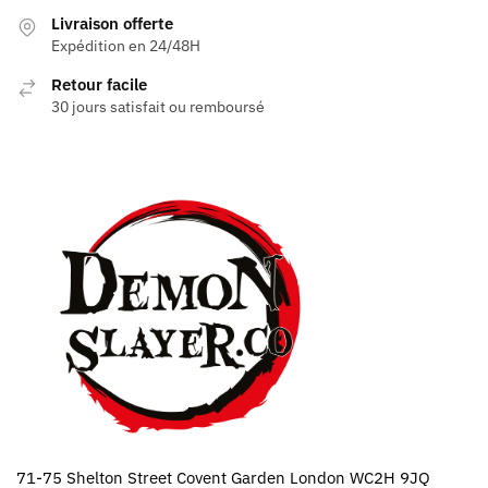
choisies
Livraison offerte
sur
Expédition en 24/48H
la
page
Retour facile
30 jours satisfait ou remboursé
du
produit
71-75 Shelton Street Covent Garden London WC2H 9JQ