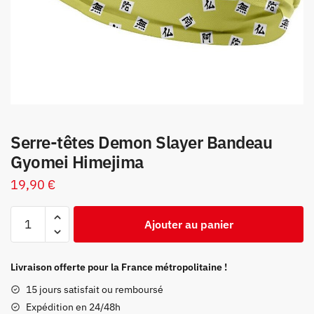
Serre-têtes Demon Slayer Bandeau
Gyomei Himejima
19,90
€
quantité
Ajouter au panier
de
Serre-
têtes
Livraison offerte pour la France métropolitaine !
Demon
15 jours satisfait ou remboursé
Slayer
Expédition en 24/48h