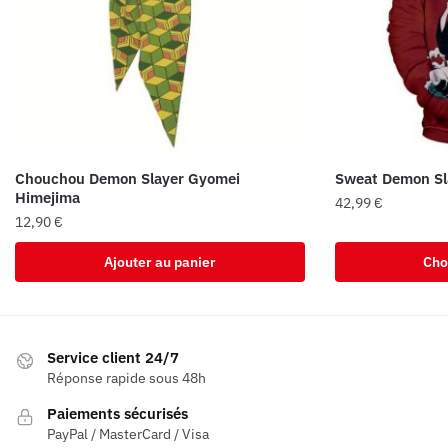
Chouchou Demon Slayer Gyomei
Sweat Demon Sl
Himejima
42,99
€
12,90
€
Ce
produit
Ajouter au panier
Cho
a
plusieurs
variations.
Les
Service client 24/7
Réponse rapide sous 48h
options
peuvent
Paiements sécurisés
être
PayPal / MasterCard / Visa