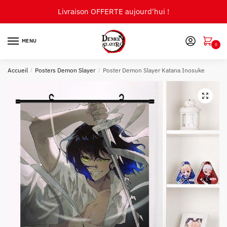
Skip
Skip
Livraison OFFERTE aujourd'hui !
to
to
navigation
content
MENU
0
Accueil
/
Posters Demon Slayer
/
Poster Demon Slayer Katana Inosuke
🔍