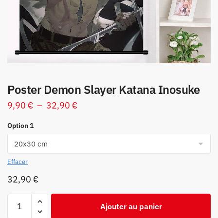
Poster Demon Slayer Katana Inosuke
Plage
9,90
€
–
32,90
€
de
Option 1
prix :
9,90 €
à
Effacer
32,90 €
32,90
€
quantité
Ajouter au panier
de