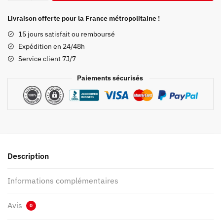
Poster
Demon
Livraison offerte pour la France métropolitaine !
Slayer
15 jours satisfait ou remboursé
Katana
Expédition en 24/48h
Inosuke
Service client 7J/7
Paiements sécurisés
Description
Informations complémentaires
Avis
0