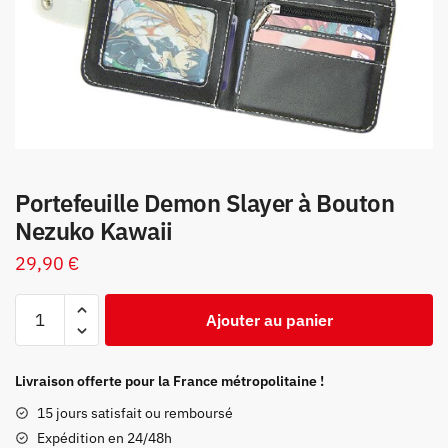
Portefeuille Demon Slayer à Bouton
Nezuko Kawaii
29,90
€
quantité
Ajouter au panier
de
Portefeuille
Demon
Livraison offerte pour la France métropolitaine !
Slayer
15 jours satisfait ou remboursé
à
Expédition en 24/48h