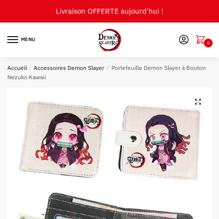
Skip
Skip
Livraison OFFERTE aujourd'hui !
to
to
navigation
content
MENU
0
Accueil
/
Accessoires Demon Slayer
/
Portefeuille Demon Slayer à Bouton
Nezuko Kawaii
🔍