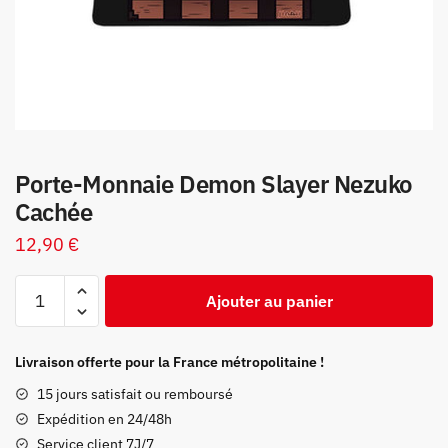
Porte-Monnaie Demon Slayer Nezuko
Cachée
12,90
€
quantité
Ajouter au panier
de
Porte-
Monnaie
Livraison offerte pour la France métropolitaine !
Demon
15 jours satisfait ou remboursé
Slayer
Expédition en 24/48h
Nezuko
Service client 7J/7