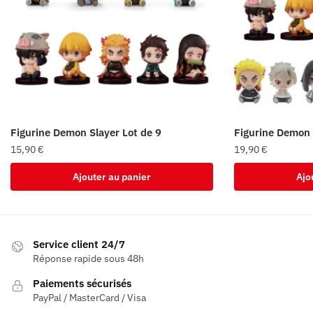
Figurine Demon Slayer Lot de 9
Figurine Demon 
15,90
€
19,90
€
Ajouter au panier
Ajo
Service client 24/7
Réponse rapide sous 48h
Paiements sécurisés
PayPal / MasterCard / Visa