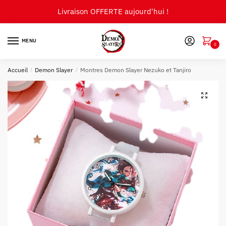
Skip
Skip
Livraison OFFERTE aujourd'hui !
to
to
navigation
content
MENU
0
Accueil
/
Demon Slayer
/
Montres Demon Slayer Nezuko et Tanjiro
🔍