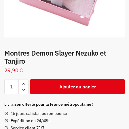
Montres Demon Slayer Nezuko et
Tanjiro
29,90
€
quantité
Ajouter au panier
de
Montres
Demon
Livraison offerte pour la France métropolitaine !
Slayer
15 jours satisfait ou remboursé
Nezuko
Expédition en 24/48h
et
Service client 7J/7