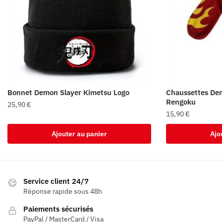
Bonnet Demon Slayer Kimetsu Logo
Chaussettes Dem
Rengoku
25,90
€
15,90
€
Ajouter au panier
Ajo
Service client 24/7
Réponse rapide sous 48h
Paiements sécurisés
PayPal / MasterCard / Visa