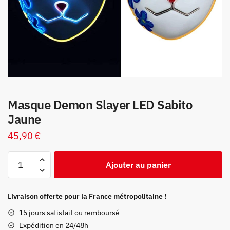
Masque Demon Slayer LED Sabito
Jaune
45,90
€
quantité
Ajouter au panier
de
Masque
Demon
Livraison offerte pour la France métropolitaine !
Slayer
15 jours satisfait ou remboursé
LED
Expédition en 24/48h