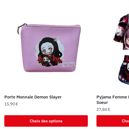
Porte Monnaie Demon Slayer
Pyjama Femme D
Soeur
15,90
€
27,84
€
Ce
Ce
produit
Choix des options
Cho
produit
a