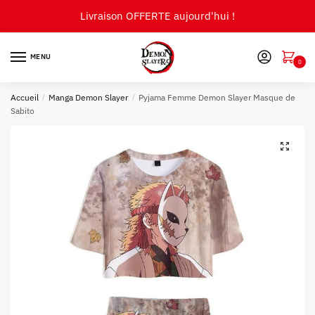
Skip
Skip
Livraison OFFERTE aujourd'hui !
to
to
navigation
content
MENU
0
Accueil
/
Manga Demon Slayer
/
Pyjama Femme Demon Slayer Masque de
Sabito
🔍