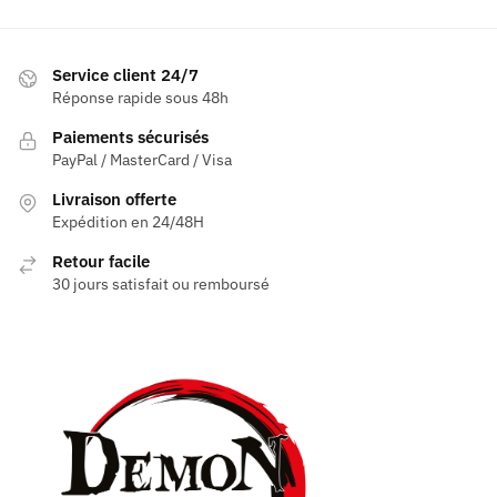
a
plusieurs
plusieurs
variations.
variations.
Les
Service client 24/7
Les
Réponse rapide sous 48h
options
options
peuvent
Paiements sécurisés
peuvent
être
PayPal / MasterCard / Visa
être
choisies
Livraison offerte
choisies
sur
Expédition en 24/48H
sur
la
la
page
Retour facile
page
30 jours satisfait ou remboursé
du
du
produit
produit