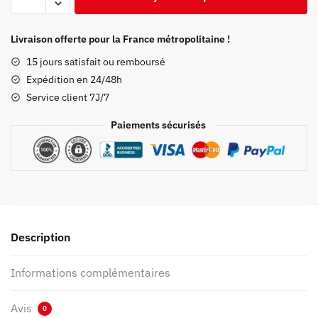
de
Pyjama
Femme
Livraison offerte pour la France métropolitaine !
Demon
15 jours satisfait ou remboursé
Slayer
Expédition en 24/48h
Masque
Service client 7J/7
de
Sabito
Paiements sécurisés
Description
Informations complémentaires
Avis
0