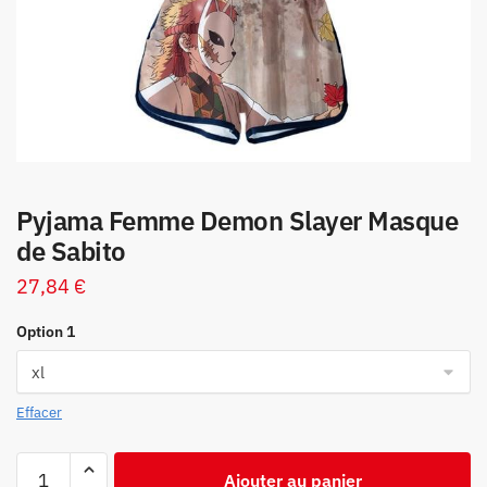
Pyjama Femme Demon Slayer Masque
de Sabito
27,84
€
Option 1
Effacer
quantité
Ajouter au panier