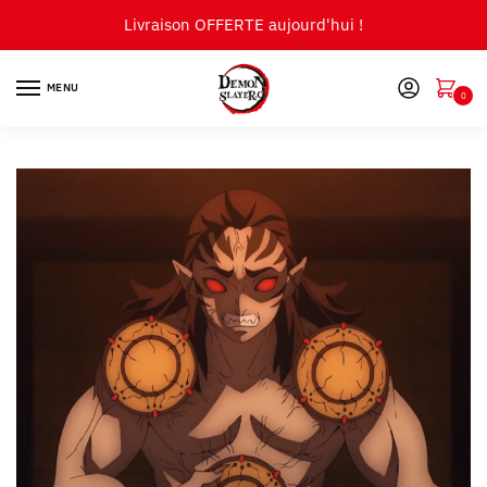
Skip
Skip
Livraison OFFERTE aujourd'hui !
to
to
navigation
content
MENU
0