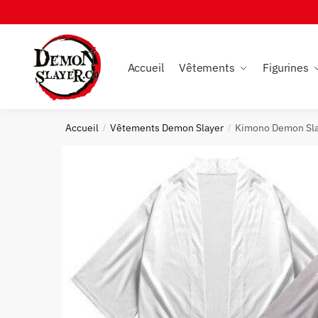
Skip
Skip
to
to
navigation
content
Accueil
Vêtements
Figurines
Accueil
Vêtements Demon Slayer
Kimono Demon Sla
/
/