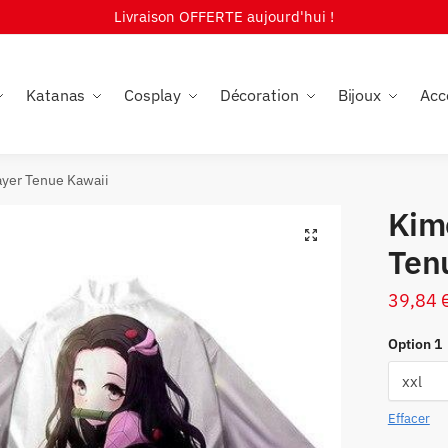
Livraison OFFERTE aujourd'hui !
Katanas
Cosplay
Décoration
Bijoux
Acc
yer Tenue Kawaii
Kim
🔍
Ten
39,84
Option 1
Effacer