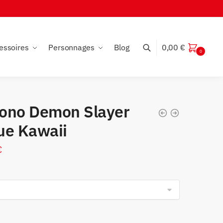
essoires
Personnages
Blog
0,00
€
0
ono Demon Slayer
ue Kawaii
€