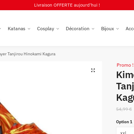
Livraison OFFERTE aujourd'hui !
Katanas
Cosplay
Décoration
Bijoux
Acc
er Tanjirou Hinokami Kagura
Promo !
🔍
Kim
Tan
Kag
54,99
€
Option 1