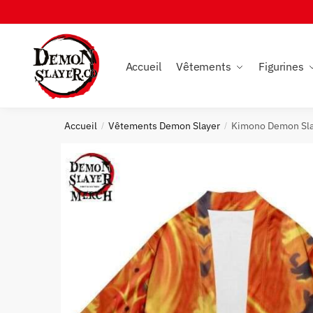
Skip
Skip
to
to
navigation
content
Accueil
Vêtements
Figurines
Accueil
Vêtements Demon Slayer
Kimono Demon Slay
/
/