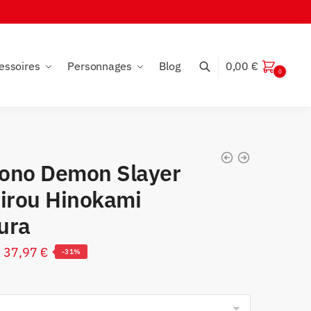
essoires
Personnages
Blog
0,00
€
0
ono Demon Slayer
jirou Hinokami
ura
Le
Le
37,97
€
-31%
prix
prix
initial
actuel