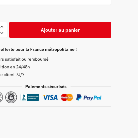
était :
est :
54,99 €.
37,97 €.
Ajouter au panier
 offerte pour la France métropolitaine !
rs satisfait ou remboursé
ition en 24/48h
i
e client 7J/7
Paiements sécurisés