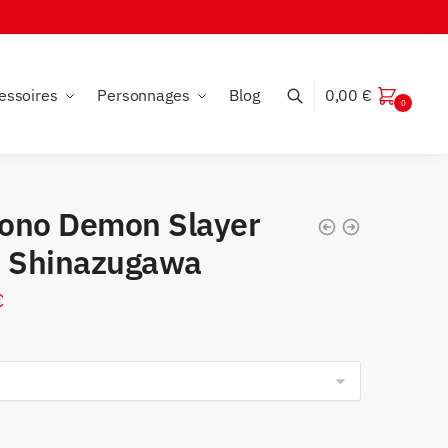
essoires
Personnages
Blog
0,00
€
0
ono Demon Slayer
r Shinazugawa
€