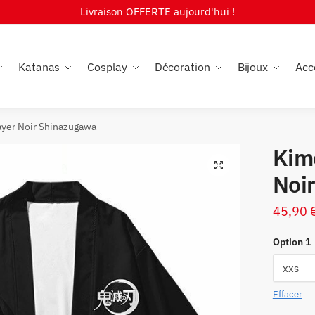
Livraison OFFERTE aujourd'hui !
Katanas
Cosplay
Décoration
Bijoux
Acc
yer Noir Shinazugawa
Kim
🔍
Noi
45,90
Option 1
Effacer