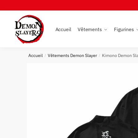
Skip
Skip
to
to
navigation
content
Accueil
Vêtements
Figurines
Accueil
Vêtements Demon Slayer
Kimono Demon Sla
/
/