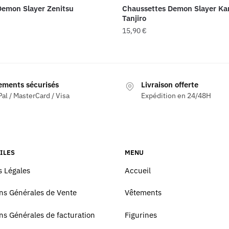
emon Slayer Zenitsu
Chaussettes Demon Slayer K
Tanjiro
15,90
€
ements sécurisés
Livraison offerte
al / MasterCard / Visa
Expédition en 24/48H
ILES
MENU
 Légales
Accueil
ns Générales de Vente
Vêtements
ns Générales de facturation
Figurines