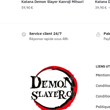
Katana Demon Slayer Kanroji Mitsuri
Katana D
59,90
€
39,90
€
Ce
produit
a
Service client 24/7
Pai
plusieur
Réponse rapide sous 48h
PayP
variatio
Les
options
peuvent
être
LIENS UT
choisies
Mentions
sur
la
Conditio
page
du
Conditio
produit
Politiq