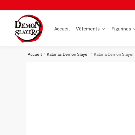
Skip
Skip
to
to
navigation
content
Accueil
Vêtements
Figurines
Accueil
Katanas Demon Slayer
Katana Demon Slayer 
/
/