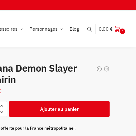
essoires
Personnages
Blog
0,00
€
0
ana Demon Slayer
irin
€
Ajouter au panier
 offerte pour la France métropolitaine !