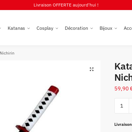
Livraison OFFERTE aujourd'hui !
Katanas
Cosplay
Décoration
Bijoux
Acc
Nichirin
Kat
🔍
Nich
59,90
quantité
de
Katana
Demon
Livraison
Slayer