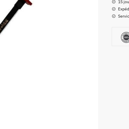
15 jou
Nichirin
Expéd
Servic