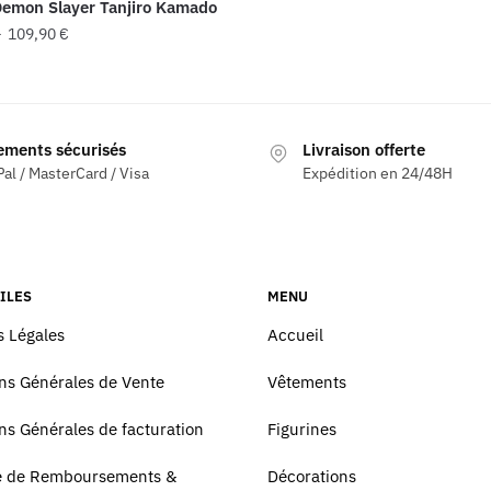
emon Slayer Tanjiro Kamado
Plage
–
109,90
€
de
prix :
39,90 €
à
ements sécurisés
Livraison offerte
s
109,90 €
al / MasterCard / Visa
Expédition en 24/48H
ns.
ILES
MENU
 Légales
Accueil
ns Générales de Vente
Vêtements
ns Générales de facturation
Figurines
ue de Remboursements &
Décorations