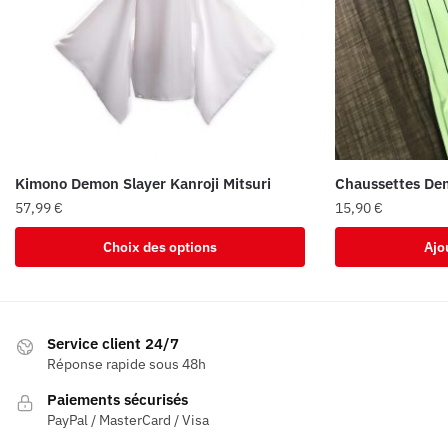
Kimono Demon Slayer Kanroji Mitsuri
Chaussettes Dem
57,99
€
15,90
€
Ce
Choix des options
Ajo
produit
a
plusieurs
variations.
Service client 24/7
Les
Réponse rapide sous 48h
options
Paiements sécurisés
peuvent
PayPal / MasterCard / Visa
être