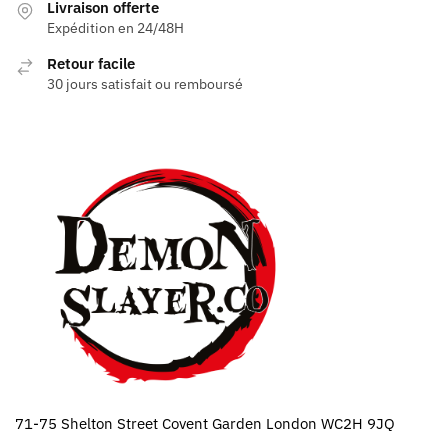
Livraison offerte
choisies
Expédition en 24/48H
sur
la
Retour facile
page
30 jours satisfait ou remboursé
du
produit
71-75 Shelton Street Covent Garden London WC2H 9JQ