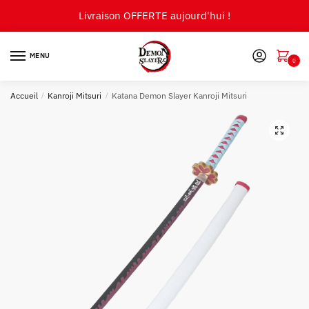
Skip
Skip
Livraison OFFERTE aujourd'hui !
to
to
navigation
content
MENU
0
Accueil
/
Kanroji Mitsuri
/
Katana Demon Slayer Kanroji Mitsuri
🔍