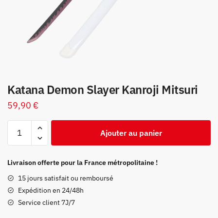
Katana Demon Slayer Kanroji Mitsuri
59,90
€
quantité
Ajouter au panier
de
Katana
Demon
Livraison offerte pour la France métropolitaine !
Slayer
15 jours satisfait ou remboursé
Kanroji
Expédition en 24/48h
Mitsuri
Service client 7J/7