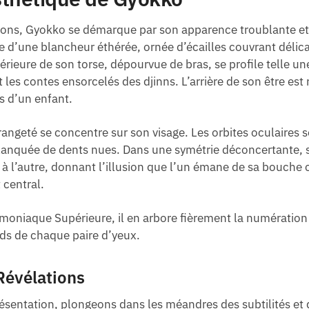
mons, Gyokko se démarque par son apparence troublante et 
 d’une blancheur éthérée, ornée d’écailles couvrant déli
périeure de son torse, dépourvue de bras, se profile telle u
 les contes ensorcelés des djinns. L’arrière de son être es
s d’un enfant.
rangeté se concentre sur son visage. Les orbites oculaires 
lanquée de dents nues. Dans une symétrie déconcertante, s
ort à l’autre, donnant l’illusion que l’un émane de sa bouc
 central.
moniaque Supérieure, il en arbore fièrement la numération 
rds de chaque paire d’yeux.
Révélations
ésentation, plongeons dans les méandres des subtilités et d