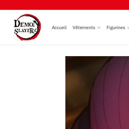
Skip
Skip
to
to
navigation
content
Accueil
Vêtements
Figurines