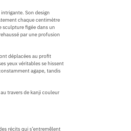
intrigante. Son design
catement chaque centimètre
ne sculpture figée dans un
t rehaussé par une profusion
sont déplacées au profit
es yeux véritables se hissent
he constamment agape, tandis
au travers de kanji couleur
es récits qui s’entremêlent