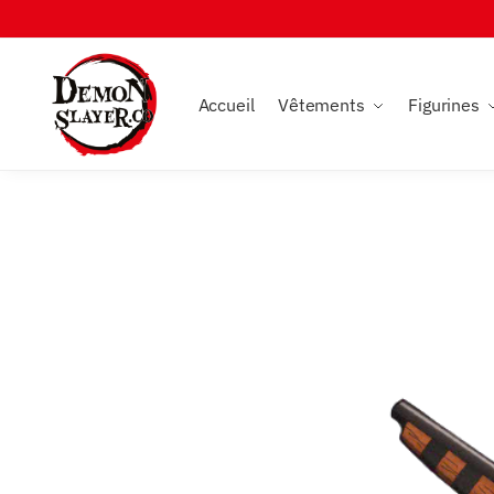
Skip
Skip
to
to
navigation
content
Accueil
Vêtements
Figurines