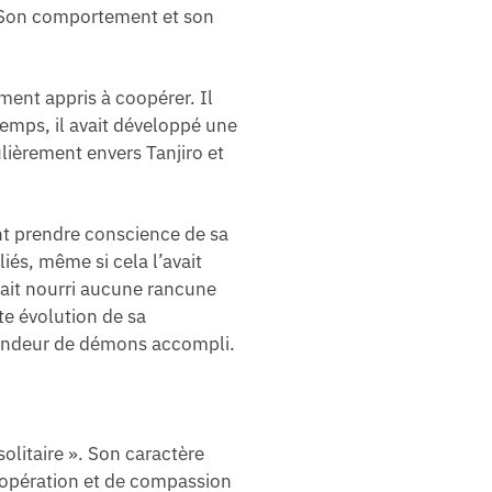
t. Son comportement et son
ment appris à coopérer. Il
temps, il avait développé une
ulièrement envers Tanjiro et
ant prendre conscience de sa
iés, même si cela l’avait
vait nourri aucune rancune
te évolution de sa
rfendeur de démons accompli.
solitaire ». Son caractère
coopération et de compassion