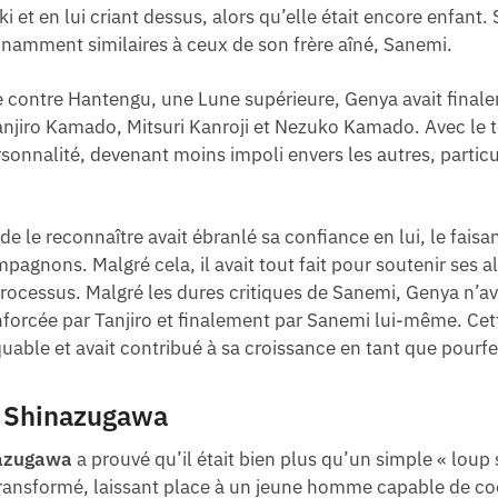
 et en lui criant dessus, alors qu’elle était encore enfan
nnamment similaires à ceux de son frère aîné, Sanemi.
le contre Hantengu, une Lune supérieure, Genya avait finale
 Tanjiro Kamado, Mitsuri Kanroji et Nezuko Kamado. Avec le 
rsonnalité, devenant moins impoli envers les autres, partic
de le reconnaître avait ébranlé sa confiance en lui, le fais
agnons. Malgré cela, il avait tout fait pour soutenir ses all
processus. Malgré les dures critiques de Sanemi, Genya n’a
enforcée par Tanjiro et finalement par Sanemi lui-même. Cet
quable et avait contribué à sa croissance en tant que pou
a Shinazugawa
azugawa
a prouvé qu’il était bien plus qu’un simple « loup 
ait transformé, laissant place à un jeune homme capable de 