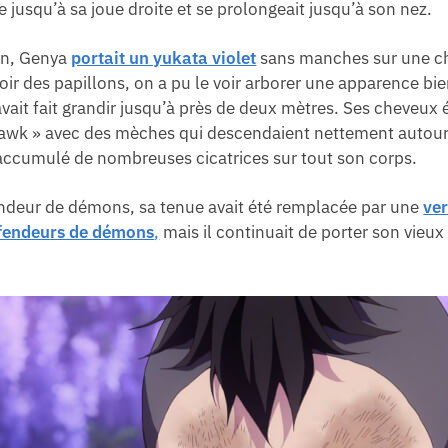
e jusqu’à sa joue droite et se prolongeait jusqu’à son nez.
ion, Genya
portait un yukata violet
sans manches sur une c
oir des papillons, on a pu le voir arborer une apparence bi
vait fait grandir jusqu’à près de deux mètres. Ses cheveux 
ohawk » avec des mèches qui descendaient nettement autou
t accumulé de nombreuses cicatrices sur tout son corps.
ndeur de démons, sa tenue avait été remplacée par une
ver
rfendeurs de démons
,
mais il continuait de porter son vieux 