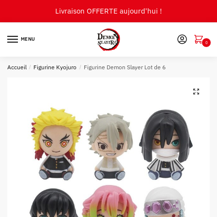
Skip
Skip
Livraison OFFERTE aujourd'hui !
to
to
navigation
content
MENU
0
Accueil
/
Figurine Kyojuro
/
Figurine Demon Slayer Lot de 6
🔍