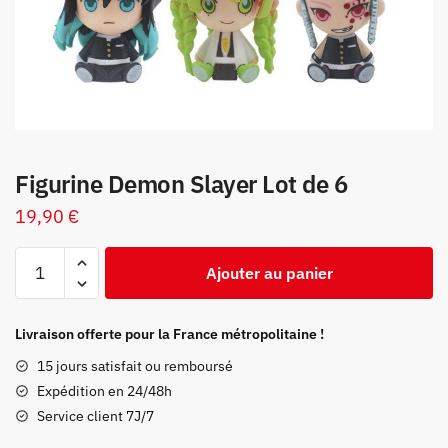
Figurine Demon Slayer Lot de 6
19,90
€
quantité
Ajouter au panier
de
Figurine
Demon
Livraison offerte pour la France métropolitaine !
Slayer
15 jours satisfait ou remboursé
Lot
Expédition en 24/48h
de
Service client 7J/7
6