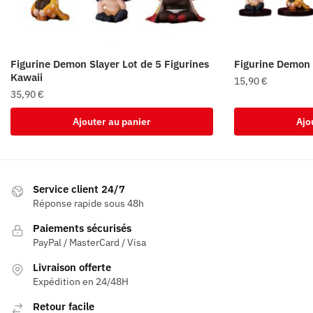
Figurine Demon Slayer Lot de 5 Figurines
Figurine Demon 
Kawaii
15,90
€
35,90
€
Ajouter au panier
Ajo
Service client 24/7
Réponse rapide sous 48h
Paiements sécurisés
PayPal / MasterCard / Visa
Livraison offerte
Expédition en 24/48H
Retour facile