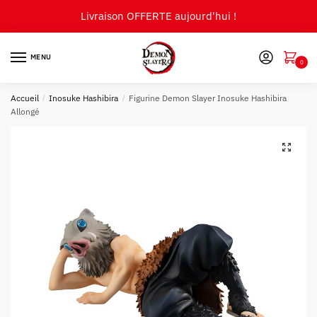
Skip
Skip
Livraison OFFERTE aujourd'hui !
to
to
navigation
content
MENU
0
Accueil
/
Inosuke Hashibira
/
Figurine Demon Slayer Inosuke Hashibira
Allongé
🔍