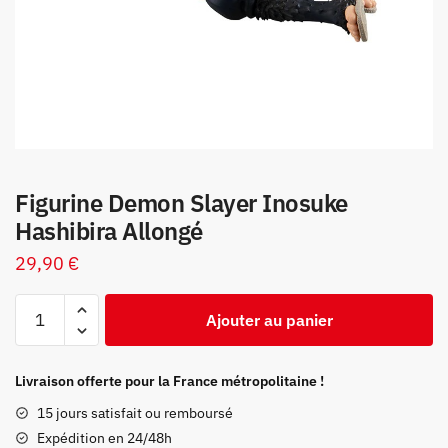
Figurine Demon Slayer Inosuke
Hashibira Allongé
29,90
€
quantité
Ajouter au panier
de
Figurine
Demon
Livraison offerte pour la France métropolitaine !
Slayer
15 jours satisfait ou remboursé
Inosuke
Expédition en 24/48h