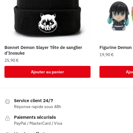
Bonnet Demon Slayer Tête de sanglier
Figurine Demon 
d’Inosuke
19,90
€
25,90
€
Ajouter au panier
Ajo
Service client 24/7
Réponse rapide sous 48h
Paiements sécurisés
PayPal / MasterCard / Visa