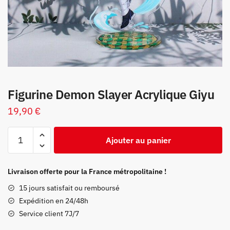
Figurine Demon Slayer Acrylique Giyu
19,90
€
quantité
Ajouter au panier
de
Figurine
Demon
Livraison offerte pour la France métropolitaine !
Slayer
15 jours satisfait ou remboursé
Acrylique
Expédition en 24/48h
Giyu
Service client 7J/7