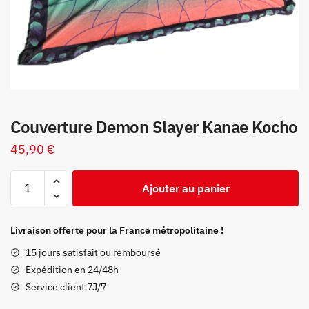
Couverture Demon Slayer Kanae Kocho
45,90
€
quantité
Ajouter au panier
de
Couverture
Demon
Livraison offerte pour la France métropolitaine !
Slayer
15 jours satisfait ou remboursé
Kanae
Expédition en 24/48h
Kocho
Service client 7J/7