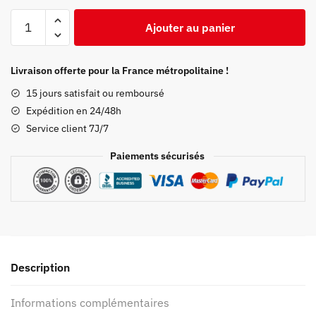
quantité
Ajouter au panier
de
Crop
Top
Livraison offerte pour la France métropolitaine !
Demon
15 jours satisfait ou remboursé
Slayer
Expédition en 24/48h
Rengoku
Service client 7J/7
Paiements sécurisés
Description
Informations complémentaires