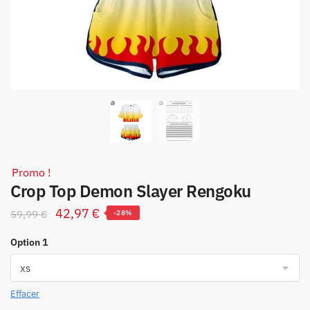
Promo !
Crop Top Demon Slayer Rengoku
Le
Le
42,97
€
59,99
€
-28%
prix
prix
Option 1
initial
actuel
était :
est :
59,99 €.
42,97 €.
Effacer