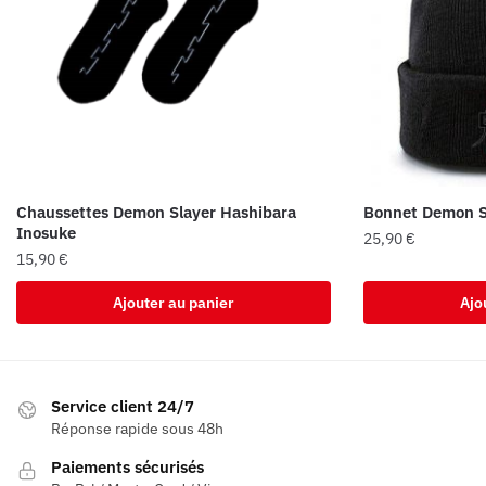
Chaussettes Demon Slayer Hashibara
Bonnet Demon S
Inosuke
25,90
€
15,90
€
Ajouter au panier
Ajo
Service client 24/7
Réponse rapide sous 48h
Paiements sécurisés