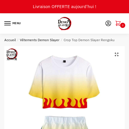
Skip
Skip
Livraison OFFERTE aujourd'hui !
to
to
navigation
content
MENU
0
Accueil
/
Vêtements Demon Slayer
/
Crop Top Demon Slayer Rengoku
🔍