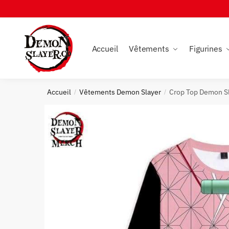
Skip
Skip
to
to
navigation
content
Accueil
Vêtements
Figurines
Accueil
Vêtements Demon Slayer
Crop Top Demon S
/
/