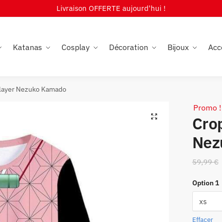
Livraison OFFERTE aujourd'hui !
Katanas
Cosplay
Décoration
Bijoux
Acc
layer Nezuko Kamado
Promo !
🔍
Cro
Nez
59,99
€
Option 1
Effacer