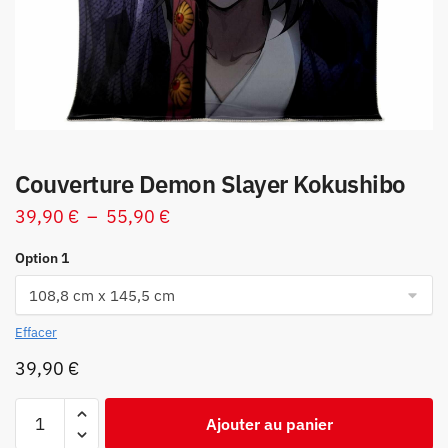
Couverture Demon Slayer Kokushibo
Plage
39,90
€
–
55,90
€
de
Option 1
prix :
39,90 €
à
Effacer
55,90 €
39,90
€
quantité
Ajouter au panier
de