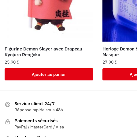
Figurine Demon Slayer avec Drapeau
Horloge Demon S
Kyojuro Rengoku
Masque
25,90
€
27,90
€
Ajouter au panier
Ajo
Service client 24/7
Réponse rapide sous 48h
Paiements sécurisés
PayPal / MasterCard / Visa