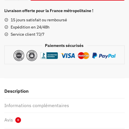
Couverture
Demon
Livraison offerte pour la France métropolitaine !
Slayer
15 jours satisfait ou remboursé
Kokushibo
Expédition en 24/48h
Service client 7J/7
Paiements sécurisés
Description
Informations complémentaires
Avis
0