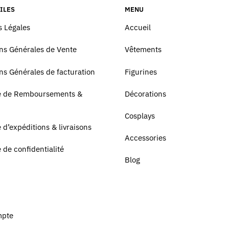
ILES
MENU
 Légales
Accueil
ns Générales de Vente
Vêtements
ns Générales de facturation
Figurines
ue de Remboursements &
Décorations
Cosplays
e d’expéditions & livraisons
Accessories
e de confidentialité
Blog
mpte