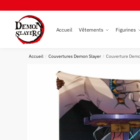
Skip
Skip
to
to
navigation
content
Accueil
Vêtements
Figurines
Accueil
Couvertures Demon Slayer
Couverture Demo
/
/