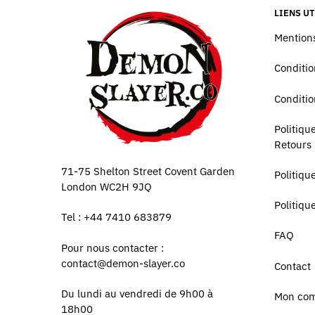
LIENS UT
Mentions
Conditio
Conditio
Politiq
Retours
71-75 Shelton Street Covent Garden
Politiqu
London WC2H 9JQ
Politiqu
Tel : +44 7410 683879
FAQ
Pour nous contacter :
contact@demon-slayer.co
Contact
Du lundi au vendredi de 9h00 à
Mon co
18h00