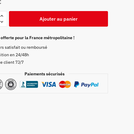
€
Ajouter au panier
ure
 offerte pour la France métropolitaine !
rs satisfait ou remboursé
bo
ition en 24/48h
e client 7J/7
Paiements sécurisés