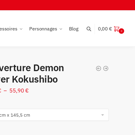
essoires
Personnages
Blog
0,00
€
0
verture Demon
yer Kokushibo
Plage
€
–
55,90
€
de
prix :
39,90 €
à
55,90 €