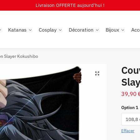
Livraison OFFERTE aujourd'hui !
Katanas
Cosplay
Décoration
Bijoux
Acc
n Slayer Kokushibo
Cou
🔍
Sla
39,90
Option 1
Effacer