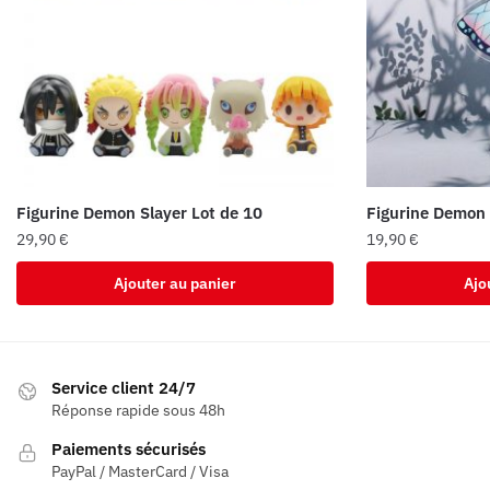
Figurine Demon Slayer Lot de 10
Figurine Demon 
29,90
€
19,90
€
Ajouter au panier
Ajo
Service client 24/7
Réponse rapide sous 48h
Paiements sécurisés
PayPal / MasterCard / Visa