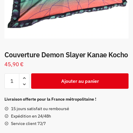
Couverture Demon Slayer Kanae Kocho
45,90
€
quantité
Ajouter au panier
de
Couverture
Demon
Livraison offerte pour la France métropolitaine !
Slayer
15 jours satisfait ou remboursé
Kanae
Expédition en 24/48h
Kocho
Service client 7J/7