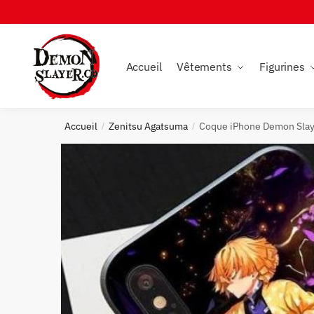
Skip
Skip
to
to
navigation
content
Accueil
Vêtements
Figurines
Accueil
Zenitsu Agatsuma
Coque iPhone Demon Slaye
/
/