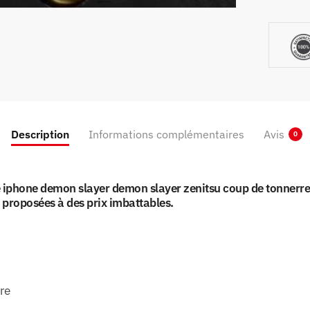
Slayer
Zenitsu
Coup
de
tonnerr
et
flash
Description
Informations complémentaires
Avis
0
 iphone demon slayer demon slayer zenitsu coup de tonnerre e
 proposées à des prix imbattables.
cre