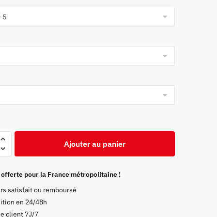
initial
actuel
était :
est :
18,99 €.
15,99 €.
Ajouter au panier
 offerte pour la France métropolitaine !
rs satisfait ou remboursé
ition en 24/48h
e client 7J/7