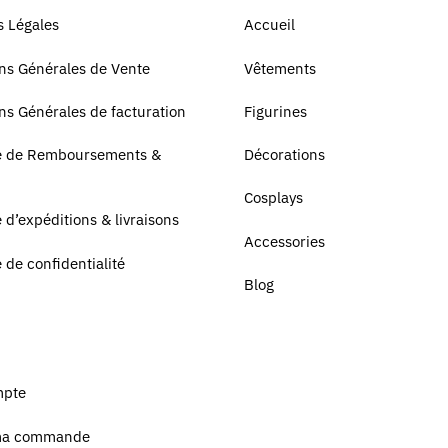
 Légales
Accueil
ns Générales de Vente
Vêtements
ns Générales de facturation
Figurines
ue de Remboursements &
Décorations
Cosplays
e d’expéditions & livraisons
Accessories
e de confidentialité
Blog
mpte
ma commande