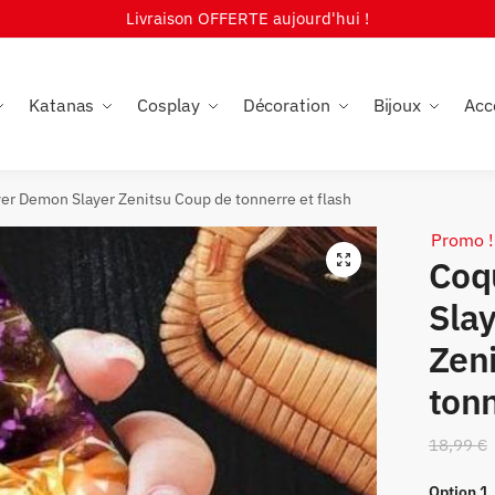
Livraison OFFERTE aujourd'hui !
Katanas
Cosplay
Décoration
Bijoux
Acc
r Demon Slayer Zenitsu Coup de tonnerre et flash
Promo !
🔍
Coq
Sla
Zen
tonn
18,99
€
Option 1