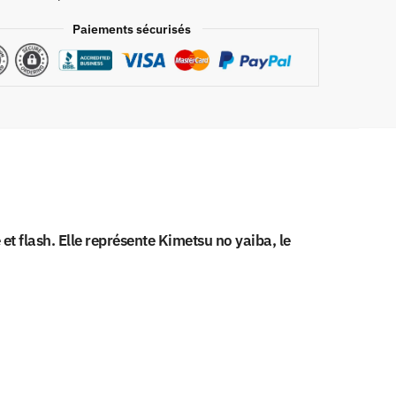
Paiements sécurisés
e
t flash. Elle représente Kimetsu no yaiba, le