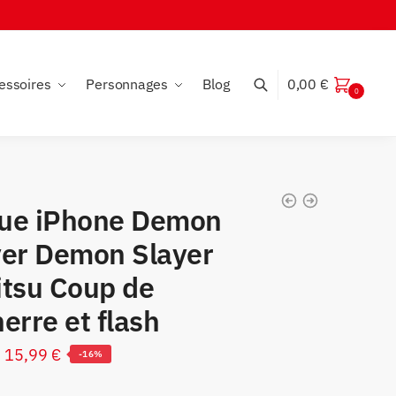
essoires
Personnages
Blog
0,00
€
0
ue iPhone Demon
yer Demon Slayer
itsu Coup de
erre et flash
Le
Le
15,99
€
-16%
prix
prix