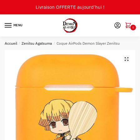
Skip
Skip
Livraison OFFERTE aujourd'hui !
to
to
navigation
content
MENU
0
Accueil
/
Zenitsu Agatsuma
/
Coque AirPods Demon Slayer Zenitsu
🔍