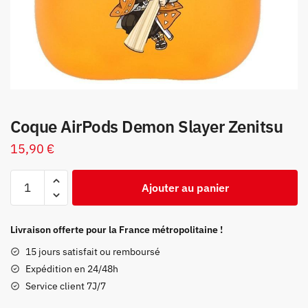
Coque AirPods Demon Slayer Zenitsu
15,90
€
quantité
Ajouter au panier
de
Coque
AirPods
Livraison offerte pour la France métropolitaine !
Demon
15 jours satisfait ou remboursé
Slayer
Expédition en 24/48h
Zenitsu
Service client 7J/7