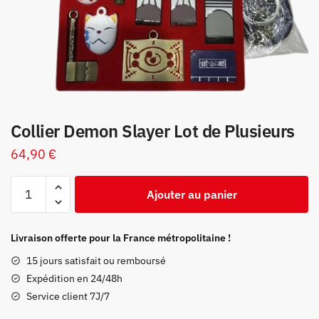
Collier Demon Slayer Lot de Plusieurs
64,90
€
quantité
Ajouter au panier
de
Collier
Demon
Livraison offerte pour la France métropolitaine !
Slayer
15 jours satisfait ou remboursé
Lot
Expédition en 24/48h
de
Service client 7J/7
Plusieurs