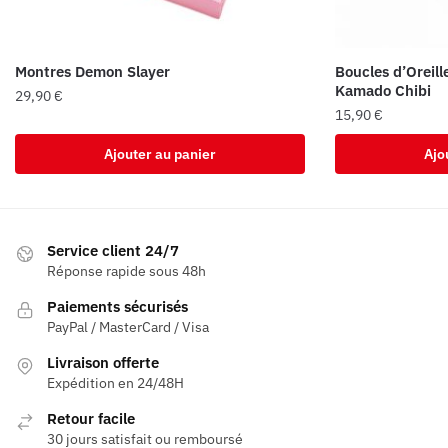
Montres Demon Slayer
Boucles d’Oreil
Kamado Chibi
29,90
€
15,90
€
Ajouter au panier
Ajo
Service client 24/7
Réponse rapide sous 48h
Paiements sécurisés
PayPal / MasterCard / Visa
Livraison offerte
Expédition en 24/48H
Retour facile
30 jours satisfait ou remboursé