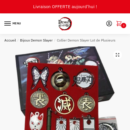
Skip
Skip
Livraison OFFERTE aujourd'hui !
to
to
navigation
content
MENU
0
Accueil
/
Bijoux Demon Slayer
/
Collier Demon Slayer Lot de Plusieurs
🔍