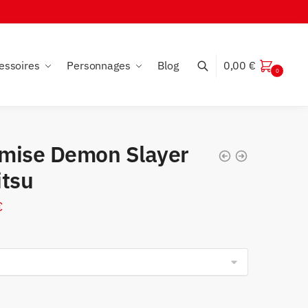
essoires
Personnages
Blog
0,00
€
0
mise Demon Slayer
itsu
€