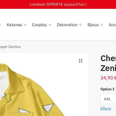
Livraison OFFERTE aujourd'hui !
Katanas
Cosplay
Décoration
Bijoux
Acc
ayer Zenitsu
Che
🔍
Zen
34,90
Option 1
Effacer