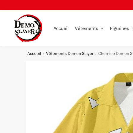
Skip
Skip
to
to
navigation
content
Accueil
Vêtements
Figurines
Accueil
Vêtements Demon Slayer
Chemise Demon Sl
/
/