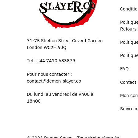
Conditio
Politiq
Retours
71-75 Shelton Street Covent Garden
Politiqu
London WC2H 9JQ
Politiqu
Tel : +44 7410 683879
FAQ
Pour nous contacter :
contact@demon-slayer.co
Contact
Du lundi au vendredi de 9h00 à
Mon co
18h00
Suivre 
© 2023
Demon Sayer
– Tous droits réservés