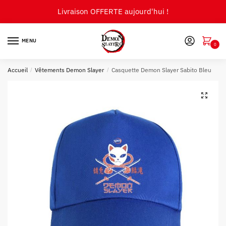
Skip
Skip
Livraison OFFERTE aujourd'hui !
to
to
navigation
content
MENU
0
Accueil
/
Vêtements Demon Slayer
/
Casquette Demon Slayer Sabito Bleu
🔍