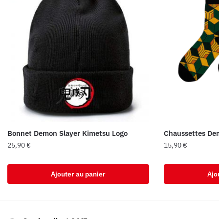
Bonnet Demon Slayer Kimetsu Logo
Chaussettes De
25,90
€
15,90
€
Ajouter au panier
Ajo