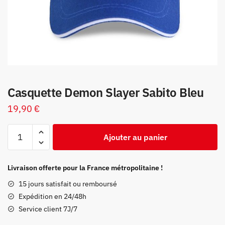
Casquette Demon Slayer Sabito Bleu
19,90
€
quantité
Ajouter au panier
de
Casquette
Demon
Livraison offerte pour la France métropolitaine !
Slayer
15 jours satisfait ou remboursé
Sabito
Expédition en 24/48h
Bleu
Service client 7J/7