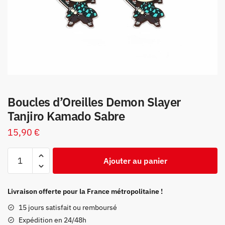
Boucles d’Oreilles Demon Slayer
Tanjiro Kamado Sabre
15,90
€
quantité
Ajouter au panier
de
Boucles
d’Oreilles
Livraison offerte pour la France métropolitaine !
Demon
15 jours satisfait ou remboursé
Slayer
Expédition en 24/48h