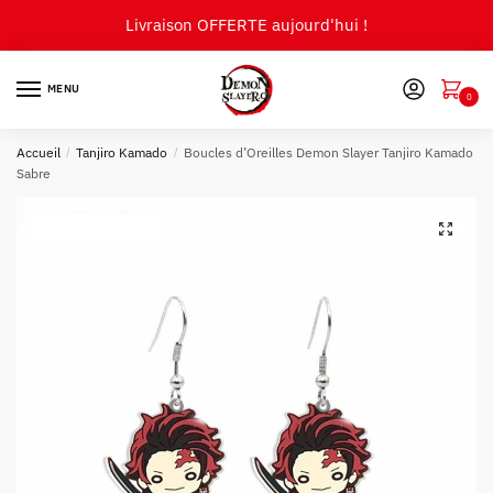
Skip
Skip
Livraison OFFERTE aujourd'hui !
to
to
navigation
content
MENU
0
Accueil
/
Tanjiro Kamado
/
Boucles d’Oreilles Demon Slayer Tanjiro Kamado
Sabre
🔍