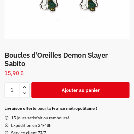
Boucles d’Oreilles Demon Slayer
Sabito
15,90
€
quantité
Ajouter au panier
de
Boucles
d’Oreilles
Livraison offerte pour la France métropolitaine !
Demon
15 jours satisfait ou remboursé
Slayer
Expédition en 24/48h
Sabito
Service client 7J/7