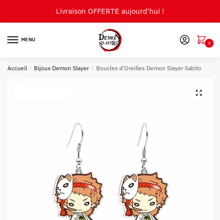
Skip
Skip
Livraison OFFERTE aujourd'hui !
to
to
navigation
content
MENU
0
Accueil
/
Bijoux Demon Slayer
/
Boucles d’Oreilles Demon Slayer Sabito
🔍