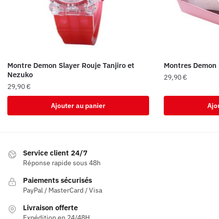
Montre Demon Slayer Rouje Tanjiro et
Montres Demon S
Nezuko
29,90
€
29,90
€
Ajouter au panier
Ajo
Service client 24/7
Réponse rapide sous 48h
Paiements sécurisés
PayPal / MasterCard / Visa
Livraison offerte
Expédition en 24/48H