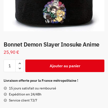
Bonnet Demon Slayer Inosuke Anime
25,90
€
quantité
Ajouter au panier
de
Bonnet
Demon
Livraison offerte pour la France métropolitaine !
Slayer
15 jours satisfait ou remboursé
Inosuke
Expédition en 24/48h
Anime
Service client 7J/7