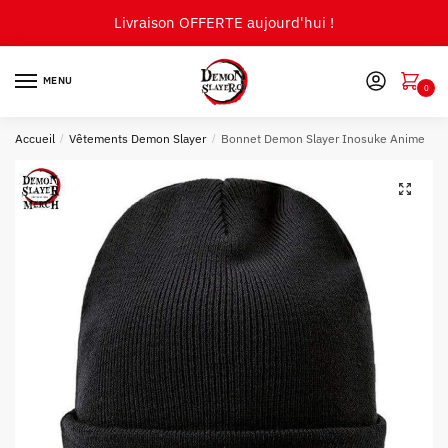
Skip
Skip
Livraison OFFERTE aujourd'hui !
to
to
navigation
content
MENU
0
Accueil
/
Vêtements Demon Slayer
/
Bonnet Demon Slayer Inosuke Anime
🔍