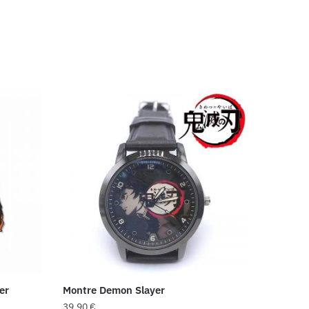
er
Montre Demon Slayer
39,90
€