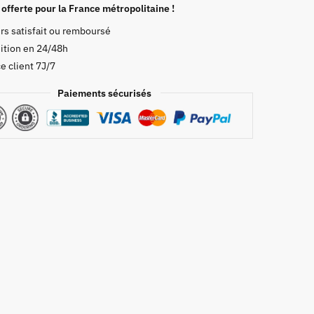
s
 offerte pour la France métropolitaine !
rs satisfait ou remboursé
ition en 24/48h
e client 7J/7
i
Paiements sécurisés