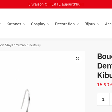
Livraison OFFERTE aujourd'hui !
Katanas
Cosplay
Décoration
Bijoux
Acc
on Slayer Muzan Kibutsuji
Bouc
🔍
Dem
Kibu
15,90
quantité
de
Boucles