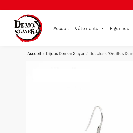
Skip
Skip
to
to
navigation
content
Accueil
Vêtements
Figurines
Accueil
Bijoux Demon Slayer
Boucles d’Oreilles Dem
/
/