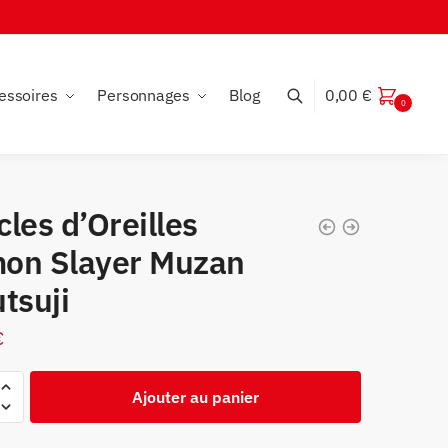
essoires
Personnages
Blog
0,00
€
0
les d’Oreilles
on Slayer Muzan
tsuji
€
Ajouter au panier