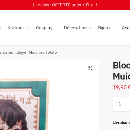
Livraison OFFERTE aujourd'hui !
Katanas
Cosplay
Décoration
Bijoux
Acc
e Demon Slayer Muichiro Tokito
Blo
🔍
Muic
19,90
quantité
de
Bloc
Note
Livraison
Demon