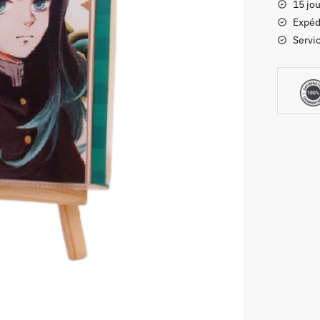
15 jou
Slayer
Expéd
Muichir
Servic
Tokito