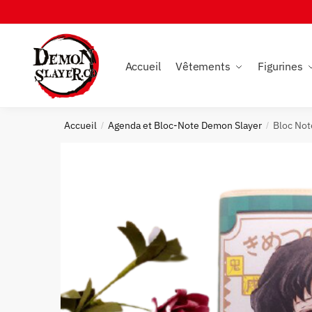
Skip
Skip
to
to
navigation
content
Accueil
Vêtements
Figurines
Accueil
Agenda et Bloc-Note Demon Slayer
Bloc Not
/
/