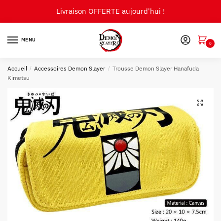
Skip
Skip
Livraison OFFERTE aujourd'hui !
to
to
navigation
content
MENU
0
Accueil
/
Accessoires Demon Slayer
/
Trousse Demon Slayer Hanafuda
Kimetsu
🔍