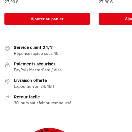
27,90
€
27,90
€
Ajouter au panier
Ajo
Service client 24/7
Réponse rapide sous 48h
Paiements sécurisés
PayPal / MasterCard / Visa
Livraison offerte
Expédition en 24/48H
Retour facile
30 jours satisfait ou remboursé