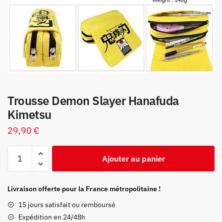
Trousse Demon Slayer Hanafuda
Kimetsu
29,90
€
quantité
Ajouter au panier
de
Trousse
Demon
Livraison offerte pour la France métropolitaine !
Slayer
15 jours satisfait ou remboursé
Hanafuda
Expédition en 24/48h