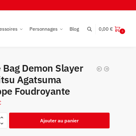
essoires
Personnages
Blog
0,00
€
0
e Bag Demon Slayer
itsu Agatsuma
ppe Foudroyante
€
Ajouter au panier