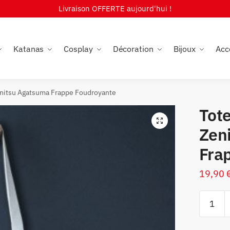
Livraison OFFERTE aujourd'hui !
Katanas
Cosplay
Décoration
Bijoux
Acc
enitsu Agatsuma Frappe Foudroyante
Tot
🔍
Zen
Fra
19,90
quantité
de
Tote