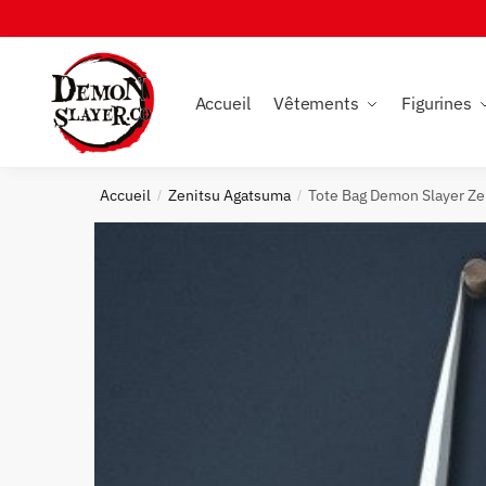
Skip
Skip
to
to
navigation
content
Accueil
Vêtements
Figurines
Accueil
Zenitsu Agatsuma
Tote Bag Demon Slayer Z
/
/