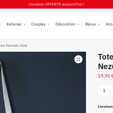
Livraison OFFERTE aujourd'hui !
Katanas
Cosplay
Décoration
Bijoux
Acc
uko Kamado Jolie
Tot
🔍
Nez
19,90
quantité
de
Tote
Bag
Livraison
Demon