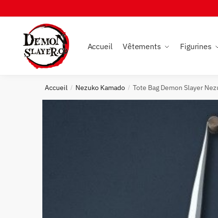
Skip
Skip
to
to
navigation
content
Accueil
Vêtements
Figurines
Accueil
Nezuko Kamado
Tote Bag Demon Slayer Nez
/
/