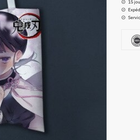
15 jou
Slayer
Expéd
Nezuko
Servic
Kamado
Jolie