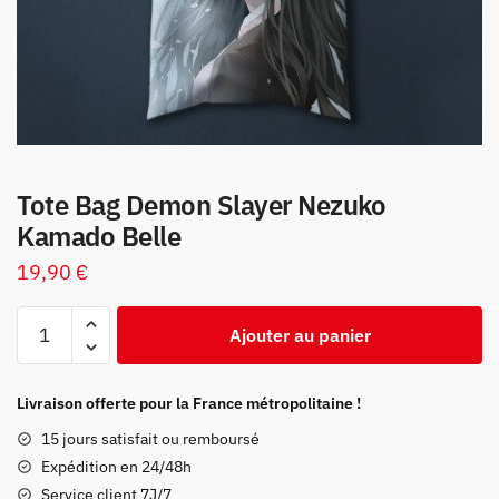
Tote Bag Demon Slayer Nezuko
Kamado Belle
19,90
€
quantité
Ajouter au panier
de
Tote
Bag
Livraison offerte pour la France métropolitaine !
Demon
15 jours satisfait ou remboursé
Slayer
Expédition en 24/48h
Nezuko
Service client 7J/7