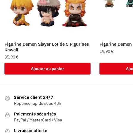
Figurine Demon Slayer Lot de 5 Figurines
Figurine Demon 
Kawaii
19,90
€
35,90
€
Ajouter au panier
Ajo
Service client 24/7
Réponse rapide sous 48h
Paiements sécurisés
PayPal / MasterCard / Visa
Livraison offerte