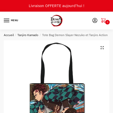
Skip
Skip
Livraison OFFERTE aujourd'hui !
to
to
navigation
content
MENU
0
Accueil
/
Tanjiro Kamado
/
Tote Bag Demon Slayer Nezuko et Tanjiro Action
🔍