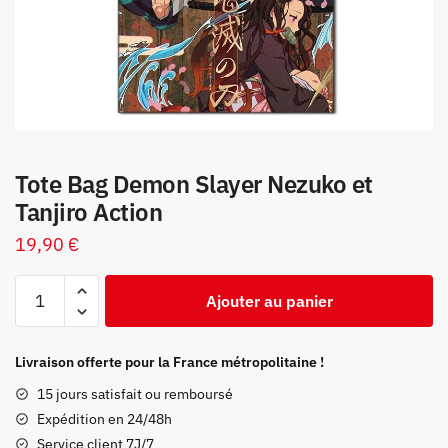
Tote Bag Demon Slayer Nezuko et
Tanjiro Action
19,90
€
quantité
Ajouter au panier
de
Tote
Bag
Livraison offerte pour la France métropolitaine !
Demon
15 jours satisfait ou remboursé
Slayer
Expédition en 24/48h
Nezuko
Service client 7J/7