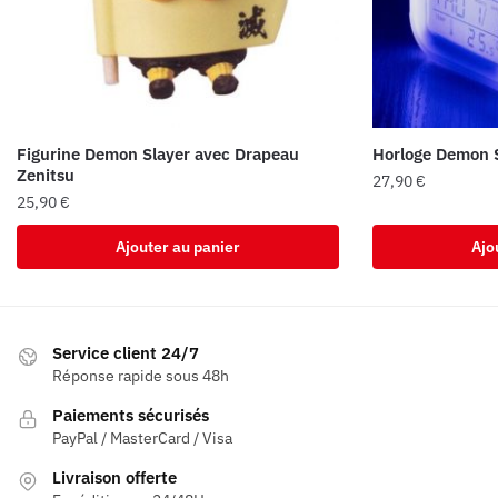
Figurine Demon Slayer avec Drapeau
Horloge Demon S
Zenitsu
27,90
€
25,90
€
Ajouter au panier
Ajo
Service client 24/7
Réponse rapide sous 48h
Paiements sécurisés
PayPal / MasterCard / Visa
Livraison offerte