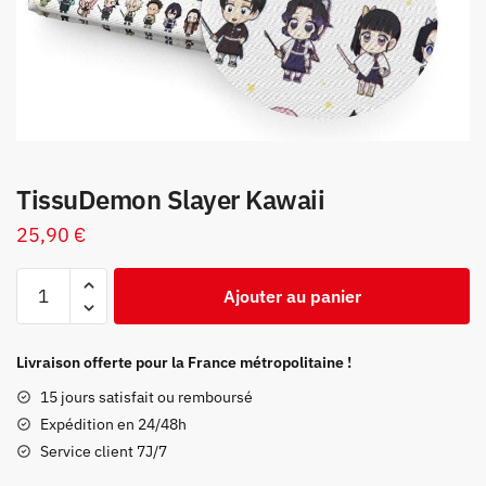
TissuDemon Slayer Kawaii
25,90
€
quantité
Ajouter au panier
de
TissuDemon
Slayer
Livraison offerte pour la France métropolitaine !
Kawaii
15 jours satisfait ou remboursé
Expédition en 24/48h
Service client 7J/7