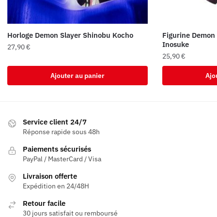
Horloge Demon Slayer Shinobu Kocho
Figurine Demon 
Inosuke
27,90
€
25,90
€
Ajouter au panier
Ajo
Service client 24/7
Réponse rapide sous 48h
Paiements sécurisés
PayPal / MasterCard / Visa
Livraison offerte
Expédition en 24/48H
Retour facile
30 jours satisfait ou remboursé