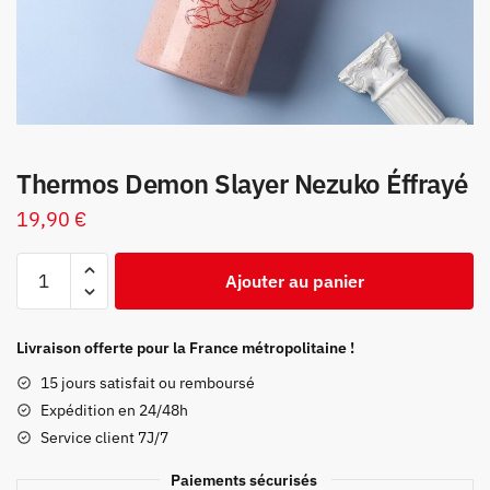
Thermos Demon Slayer Nezuko Éffrayé
19,90
€
quantité
Ajouter au panier
de
Thermos
Demon
Livraison offerte pour la France métropolitaine !
Slayer
15 jours satisfait ou remboursé
Nezuko
Expédition en 24/48h
Éffrayé
Service client 7J/7
Paiements sécurisés