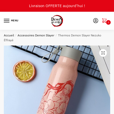
Skip
Skip
Livraison OFFERTE aujourd'hui !
to
to
navigation
content
MENU
0
Accueil
/
Accessoires Demon Slayer
/
Thermos Demon Slayer Nezuko
Éffrayé
🔍