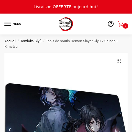
Skip
Skip
Livraison OFFERTE aujourd'hui !
to
to
navigation
content
MENU
0
Accueil
/
Tomioka Giyû
/
Tapis de souris Demon Slayer Giyu x Shinobu
Kimetsu
🔍