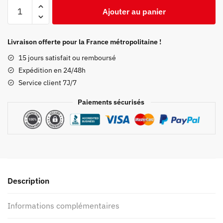
quantité
Ajouter au panier
de
Tapis
de
Livraison offerte pour la France métropolitaine !
souris
15 jours satisfait ou remboursé
Demon
Expédition en 24/48h
Slayer
Service client 7J/7
Giyu
x
Paiements sécurisés
Shinobu
Kimetsu
Description
Informations complémentaires