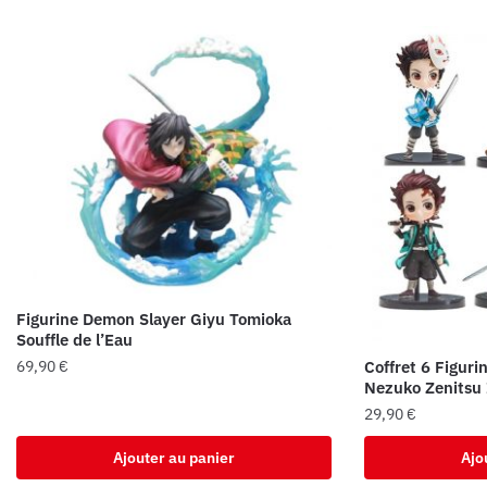
Figurine Demon Slayer Giyu Tomioka
Souffle de l’Eau
69,90
€
Coffret 6 Figuri
Nezuko Zenitsu 
29,90
€
Ajouter au panier
Ajo