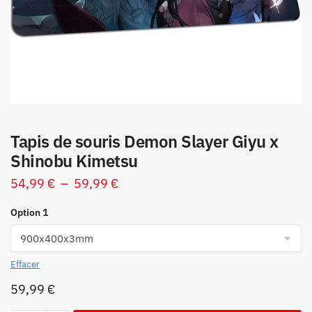
Tapis de souris Demon Slayer Giyu x
Shinobu Kimetsu
Plage
54,99
€
–
59,99
€
de
Option 1
prix :
54,99 €
à
Effacer
59,99 €
59,99
€