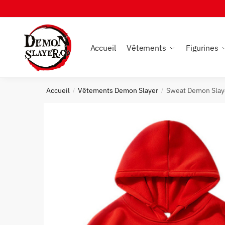
Skip
Skip
to
to
navigation
content
Accueil
Vêtements
Figurines
Accueil
Vêtements Demon Slayer
Sweat Demon Slay
/
/