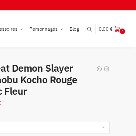
essoires
Personnages
Blog
0,00
€
0
at Demon Slayer
nobu Kocho Rouge
 Fleur
€