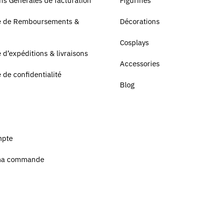
ns Générales de facturation
Figurines
ue de Remboursements &
Décorations
Cosplays
e d’expéditions & livraisons
Accessories
e de confidentialité
Blog
mpte
ma commande