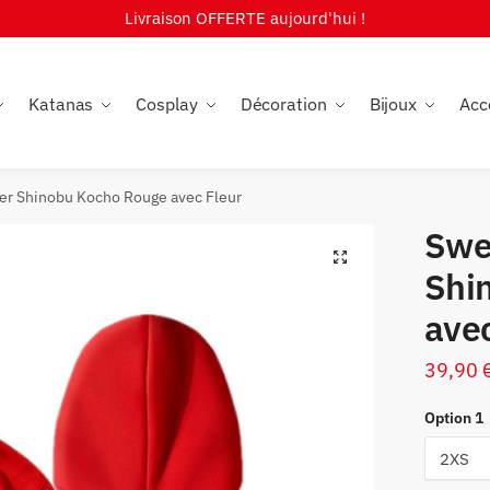
Livraison OFFERTE aujourd'hui !
Katanas
Cosplay
Décoration
Bijoux
Acc
er Shinobu Kocho Rouge avec Fleur
Swe
🔍
Shi
avec
39,90
Option 1